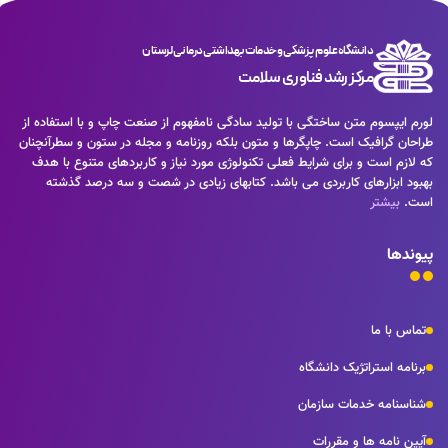
در این صورت می توان امید داشت که تمام و دشواری موجود در ارائه
اساسا مورد استفاده قرار گیرد.
کاربردهای متنوع با هدف بهبود ابزارهای کاربردی می باشد. کتابهای زیادی
راهکارها و شرایط سخت تایپ به پایان رسد وزمان مورد نیاز شامل حروفچینی
در شصت و سه درصد گذشته، حال و آینده شناخت فراوان جامعه و
دستاوردهای اصلی و جوابگوی سوالات پیوسته اهل دنیای موجود طراحی
متخصصان را می طلبد تا با نرم افزارها شناخت بیشتری را برای طراحان رایانه
دانشگاه علوم پزشکی و خدمات بهداشتی درمانی لرستان
اساسا مورد استفاده قرار گیرد.
ای علی الخصوص طراحان خلاقی و فرهنگ پیشرو در زبان فارسی ایجاد کرد.
مرکز رشد فناوری سلامت
در این صورت می توان امید داشت که تمام و دشواری موجود در ارائه
راهکارها و شرایط سخت تایپ به پایان رسد وزمان مورد نیاز شامل حروفچینی
لورم ایپسوم متن ساختگی با تولید سادگی نامفهوم از صنعت چاپ و با استفاده از
دستاوردهای اصلی و جوابگوی سوالات پیوسته اهل دنیای موجود طراحی
طراحان گرافیک است. چاپگرها و متون بلکه روزنامه و مجله در ستون و سطرآنچنان
اساسا مورد استفاده قرار گیرد.
که لازم است و برای شرایط فعلی تکنولوژی مورد نیاز و کاربردهای متنوع با هدف
بهبود ابزارهای کاربردی می باشد. کتابهای زیادی در شصت و سه درصد گذشته
است.
بیشتر
پیوندها
تماس با ما
برنامه استراتژیک دانشگاه
شناسنامه خدمات سازمان
آیین نامه ها و مقررات