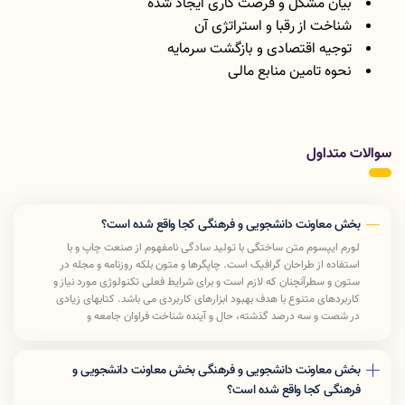
بیان مشکل و فرصت کاری ایجاد شده
شناخت از رقبا و استراتژی آن
توجیه اقتصادی و بازگشت سرمایه
نحوه تامین منابع مالی
سوالات متداول
بخش معاونت دانشجویی و فرهنگی کجا واقع شده است؟
لورم ایپسوم متن ساختگی با تولید سادگی نامفهوم از صنعت چاپ و با
استفاده از طراحان گرافیک است. چاپگرها و متون بلکه روزنامه و مجله در
ستون و سطرآنچنان که لازم است و برای شرایط فعلی تکنولوژی مورد نیاز و
کاربردهای متنوع با هدف بهبود ابزارهای کاربردی می باشد. کتابهای زیادی
در شصت و سه درصد گذشته، حال و آینده شناخت فراوان جامعه و
متخصصان را می طلبد تا با نرم افزارها شناخت بیشتری را برای طراحان رایانه
ای علی الخصوص طراحان خلاقی و فرهنگ پیشرو در زبان فارسی ایجاد کرد.
در این صورت می توان امید داشت که تمام و دشواری موجود در ارائه
بخش معاونت دانشجویی و فرهنگی بخش معاونت دانشجویی و
راهکارها و شرایط سخت تایپ به پایان رسد وزمان مورد نیاز شامل حروفچینی
فرهنگی کجا واقع شده است؟
دستاوردهای اصلی و جوابگوی سوالات پیوسته اهل دنیای موجود طراحی